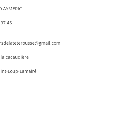
D AYMERIC
 97 45
ersdelateterousse@gmail.com
 la cacaudière
aint-Loup-Lamairé