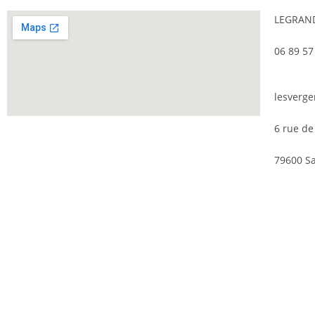
LEGRAN
06 89 57
lesverg
6 rue de
79600 S