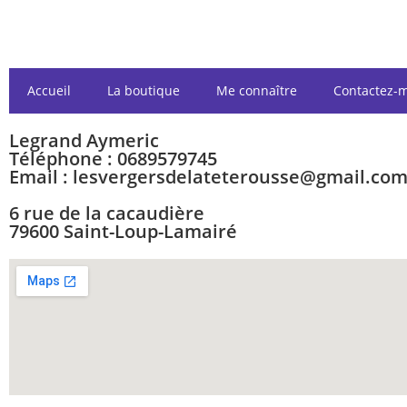
Accueil
La boutique
Me connaître
Contactez-
Legrand Aymeric
Téléphone : 0689579745
Email : lesvergersdelateterousse@gmail.co
6 rue de la cacaudière
79600 Saint-Loup-Lamairé